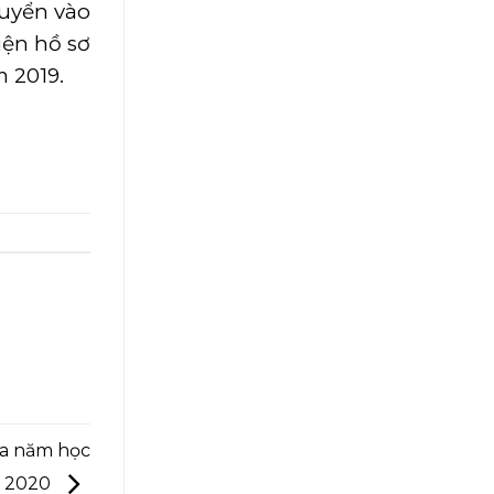
tuyển vào
iện hồ sơ
 2019.
oa năm học
2020