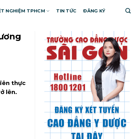
ÉT NGHIỆM TPHCM
TIN TỨC
ĐĂNG KÝ
tương
hiên thực
ở lên.