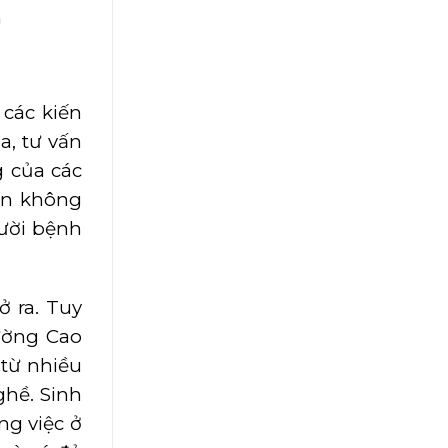
n
 các kiến
a, tư vấn
g của các
bạn không
ười bệnh
ở ra. Tuy
rường Cao
 từ nhiều
ghề. Sinh
ng việc ở