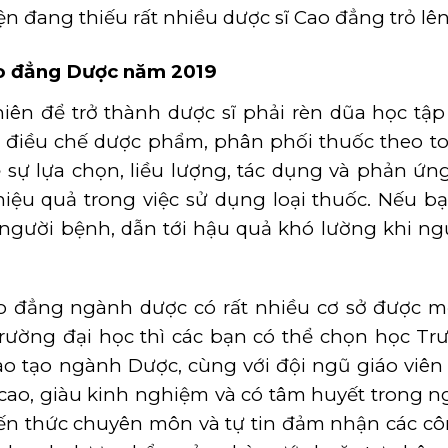
 đang thiếu rất nhiều dược sĩ Cao đẳng trỏ lê
o đẳng Dược
năm 2019
n để trở thành dược sĩ phải rèn dũa học tập
điều chế dược phẩm, phân phối thuốc theo to
sự lựa chọn, liều lượng, tác dụng và phản ứn
iệu quả trong việc sử dụng loại thuốc. Nếu 
gười bệnh, dẫn tới hậu quả khó lường khi ng
o đẳng ngành dược có rất nhiều cơ sở được m
 trường đại học thì các bạn có thể chọn học T
 tạo ngành Dược, cùng với đội ngũ giáo viên
cao, giàu kinh nghiệm và có tâm huyết trong n
kiến thức chuyên môn và tự tin đảm nhận các cô