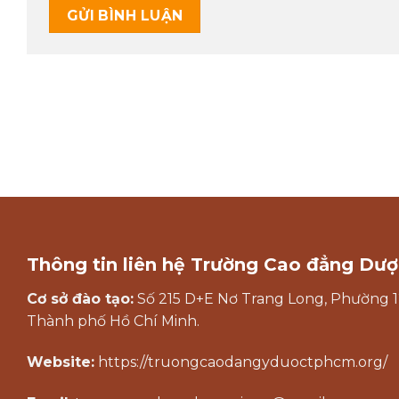
Thông tin liên hệ Trường Cao đẳng Dượ
Cơ sở đào tạo:
Số 215 D+E Nơ Trang Long, Phường 1
Thành phố Hồ Chí Minh.
Website:
https://truongcaodangyduoctphcm.org/