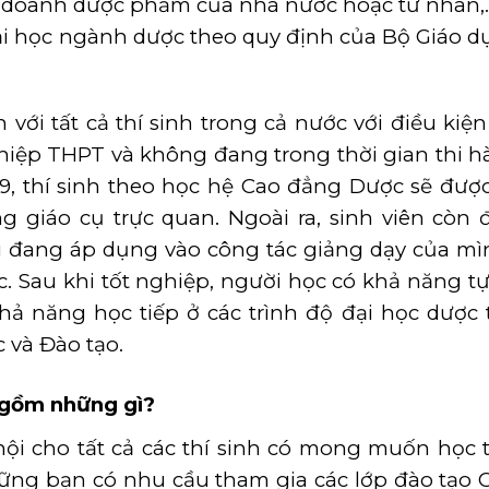
inh doanh dược phẩm của nhà nước hoặc tư nhân,.
đại học ngành dược theo quy định của Bộ Giáo d
với tất cả thí sinh trong cả nước với điều kiệ
ghiệp THPT và không đang trong thời gian thi h
9, thí sinh theo học hệ Cao đẳng Dược sẽ đượ
g giáo cụ trực quan. Ngoài ra, sinh viên còn
g đang áp dụng vào công tác giảng dạy của m
c. Sau khi tốt nghiệp, người học có khả năng tự
ả năng học tiếp ở các trình độ đại học dược
 và Đào tạo.
gồm những gì?
i cho tất cả các thí sinh có mong muốn học 
hững bạn có nhu cầu tham gia các lớp đào tạo