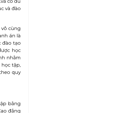
.và có đủ
ục và đào
n vô cùng
ành án là
c đào tạo
 được học
ình nhằm
 học tập,
 theo quy
tập bằng
 Cao đẳng