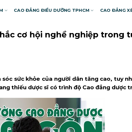
CM
CAO ĐẲNG ĐIỀU DƯỠNG TPHCM
CAO ĐẲNG X
hắc cơ hội nghề nghiệp trong 
 sóc sức khỏe của người dân tăng cao, tuy n
ng thiếu dược sĩ có trình độ Cao đẳng dược tr