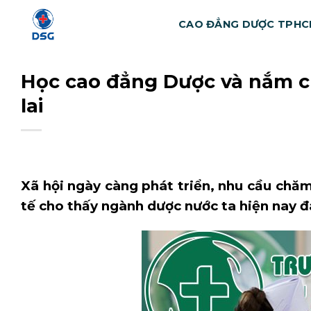
Bỏ
CAO ĐẲNG DƯỢC TPH
qua
nội
dung
Học cao đẳng Dược và nắm c
lai
Xã hội ngày càng phát triển, nhu cầu chăm
tế cho thấy ngành dược nước ta hiện nay đa