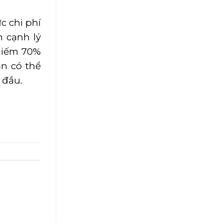
́c chi phí
 cạnh lý
chiếm 70%
n có thể
 đầu.