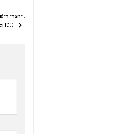
iảm mạnh,
tới 10%