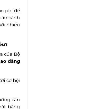
c phí để
hoàn cảnh
ới nhiều
iêu?
ra của Bộ
Cao đẳng
́i cơ hội
rường cân
mặt bằng