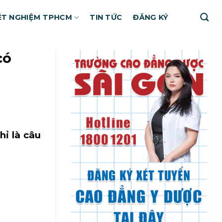
ÉT NGHIỆM TPHCM
TIN TỨC
ĐĂNG KÝ
ó
̉ là câu