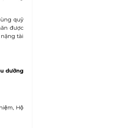
cùng quỹ
hăn được
ặng tài
̀u dưỡng
hiệm, Hộ