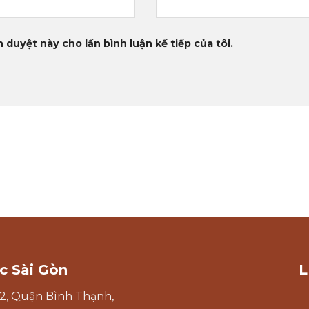
 duyệt này cho lần bình luận kế tiếp của tôi.
c Sài Gòn
L
2, Quận Bình Thạnh,