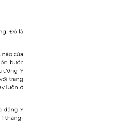
ng. Đó là
t nào của
ốn bước
 trường Y
với trang
ày luôn ở
o đẳng Y
 1 tháng-