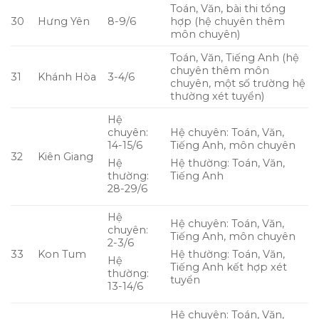
Toán, Văn, bài thi tổng
30
Hưng Yên
8-9/6
hợp (hệ chuyên thêm
môn chuyên)
Toán, Văn, Tiếng Anh (hệ
chuyên thêm môn
31
Khánh Hòa
3-4/6
chuyên, một số trường hệ
thường xét tuyển)
Hệ
chuyên:
Hệ chuyên: Toán, Văn,
14-15/6
Tiếng Anh, môn chuyên
32
Kiên Giang
Hệ
Hệ thường: Toán, Văn,
thường:
Tiếng Anh
28-29/6
Hệ
Hệ chuyên: Toán, Văn,
chuyên:
Tiếng Anh, môn chuyên
2-3/6
33
Kon Tum
Hệ thường: Toán, Văn,
Hệ
Tiếng Anh kết hợp xét
thường:
tuyển
13-14/6
Hệ chuyên: Toán, Văn,