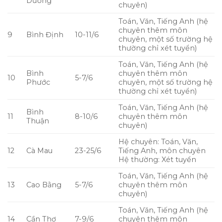
Dương
chuyên)
Toán, Văn, Tiếng Anh (hệ
chuyên thêm môn
9
Bình Định
10-11/6
chuyên, một số trường hệ
thường chỉ xét tuyển)
Toán, Văn, Tiếng Anh (hệ
Bình
chuyên thêm môn
10
5-7/6
Phước
chuyên, một số trường hệ
thường chỉ xét tuyển)
Toán, Văn, Tiếng Anh (hệ
Bình
11
8-10/6
chuyên thêm môn
Thuận
chuyên)
Hệ chuyên: Toán, Văn,
12
Cà Mau
23-25/6
Tiếng Anh, môn chuyên
Hệ thường: Xét tuyển
Toán, Văn, Tiếng Anh (hệ
13
Cao Bằng
5-7/6
chuyên thêm môn
chuyên)
Toán, Văn, Tiếng Anh (hệ
14
Cần Thơ
7-9/6
chuyên thêm môn