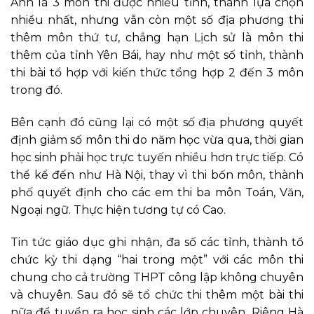
Anh là 3 môn thi được nhiều tỉnh, thành lựa chọn
nhiều nhất, nhưng vẫn còn một số địa phương thi
thêm môn thứ tư, chẳng hạn Lịch sử là môn thi
thêm của tỉnh Yên Bái, hay như một số tỉnh, thành
thi bài tổ hợp với kiến thức tổng hợp 2 đến 3 môn
trong đó.
Bên cạnh đó cũng lại có một số địa phương quyết
định giảm số môn thi do năm học vừa qua, thời gian
học sinh phải học trực tuyến nhiều hơn trực tiếp. Có
thể kể đến như Hà Nội, thay vì thi bốn môn, thành
phố quyết định cho các em thi ba môn Toán, Văn,
Ngoại ngữ. Thực hiện tương tự có Cao.
Tin tức
giáo dục ghi nhận, đa số các tỉnh, thành tổ
chức kỳ thi dạng “hai trong một” với các môn thi
chung cho cả trường THPT công lập không chuyên
và chuyên. Sau đó sẽ tổ chức thi thêm một bài thi
nữa để tuyển ra học sinh các lớp chuyên. Riêng Hà